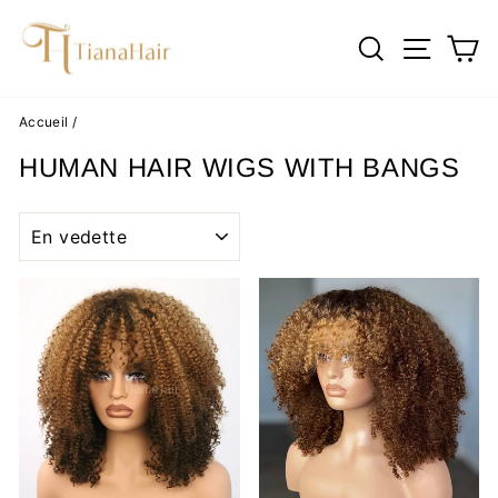
Passer
au
RECHERC
NAVI
P
contenu
Accueil
/
HUMAN HAIR WIGS WITH BANGS
APPLIQUER
Réduit