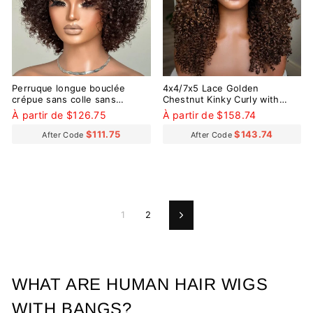
Perruque longue bouclée
4x4/7x5 Lace Golden
crépue sans colle sans
Chestnut Kinky Curly with
dentelle 100 % cheveux
Bangs Pre-Everything Wear
À partir de $126.75
À partir de $158.74
humains
Go Glueless Wig
$111.75
$143.74
After Code
After Code
1
2
Suivant
WHAT ARE HUMAN HAIR WIGS
WITH BANGS?