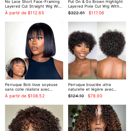
No Lace Short Face-Framing
Put On & Go Brown Highlight
Layered Cut Straight Wig With
Layered Pixie Cut Wig With
Bangs
Bangs
Prix
Prix
À partir de $112.65
$322.61
$117.06
régulier
réduit
Réduit
Perruque Bob lisse soyeuse
Perruque bouclée ultra
sans colle réaliste avec
naturelle et légère avec
frange sans dentelle 150 %
frange 100 % cheveux
Prix
Prix
À partir de $108.52
$124.10
$78.90
densité 100 % cheveux
humains
régulier
réduit
humains