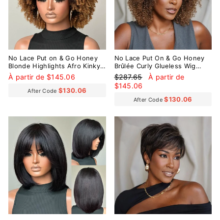
No Lace Put on & Go Honey
No Lace Put On & Go Honey
Blonde Highlights Afro Kinky
Brûlée Curly Glueless Wig
Coily Glueless Bob Wig With
With Bangs
Prix
Prix
À partir de $145.06
$287.65
À partir de
Bangs
régulier
réduit
$145.06
$130.06
After Code
$130.06
After Code
Réduit