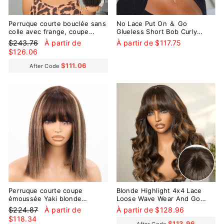
Perruque courte bouclée sans
No Lace Put On ＆ Go
colle avec frange, coupe
Glueless Short Bob Curly
shaggy Wolf, à jeter et à
100% Human Hair Wig
Prix
Prix
$243.76
À partir de
À partir de $117.75
emporter
régulier
réduit
$126.06
$111.06
After Code
Réduit
Perruque courte coupe
Blonde Highlight 4x4 Lace
émoussée Yaki blonde
Loose Wave Wear And Go
cendrée avec frange, sans
Glueless Wig with Bangs
Prix
Prix
$224.87
À partir de
À partir de $128.96
colle, sans dentelle
régulier
réduit
$118.34
$113.96