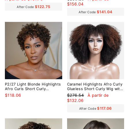
colle
régulier
réduit
$156.04
$122.75
After Code
$141.04
After Code
Réduit
P2/27 Light Blonde Highlights
Caramel Highlights Afro Curly
Afro Curls Short Curly
Glueless Short Curly Wig with
Glueless Wig
Bangs
Prix
Prix
$118.06
$276.54
À partir de
régulier
réduit
$132.06
$117.06
After Code