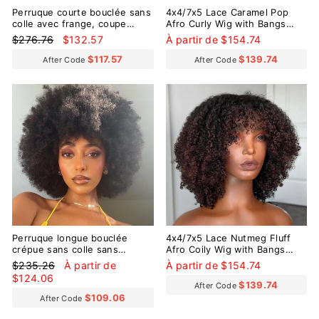
Perruque courte bouclée sans
4x4/7x5 Lace Caramel Pop
colle avec frange, coupe
Afro Curly Wig with Bangs
shaggy Wolf, à jeter et à
Pre-Everything Wear Go
Prix
Prix
$276.76
$132.57
À partir de $154.74
emporter
Glueless Wig
régulier
réduit
$117.57
$139.74
After Code
After Code
Réduit
Perruque longue bouclée
4x4/7x5 Lace Nutmeg Fluff
crépue sans colle sans
Afro Coily Wig with Bangs
dentelle 100 % cheveux
Pre-Everything Wear Go
Prix
Prix
$235.26
À partir de
À partir de $154.74
humains
Glueless Wig
régulier
réduit
$124.06
$139.74
After Code
$109.06
After Code