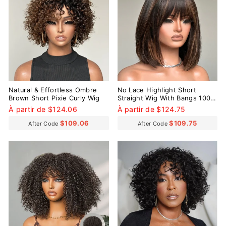
Natural & Effortless Ombre
No Lace Highlight Short
Brown Short Pixie Curly Wig
Straight Wig With Bangs 100%
Human Hair
À partir de $124.06
À partir de $124.75
$109.06
$109.75
After Code
After Code
Réduit