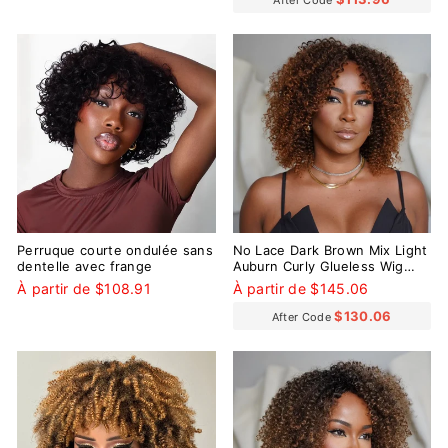
After Code
Perruque courte ondulée sans
No Lace Dark Brown Mix Light
dentelle avec frange
Auburn Curly Glueless Wig
With Bangs
À partir de $108.91
À partir de $145.06
$130.06
After Code
Réduit