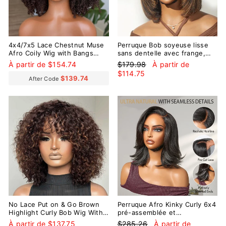
4x4/7x5 Lace Chestnut Muse
Perruque Bob soyeuse lisse
Afro Coily Wig with Bangs
sans dentelle avec frange,
Pre-Everything Wear Go
coupe en couches sans colle,
Prix
Prix
À partir de $154.74
$179.98
À partir de
Glueless Wig
reflets bruns / noirs naturels
régulier
réduit
$114.75
$139.74
After Code
Réduit
No Lace Put on & Go Brown
Perruque Afro Kinky Curly 6x4
Highlight Curly Bob Wig With
pré-assemblée et
Bangs
transparente en dentelle sans
Prix
Prix
À partir de $137.75
$285.26
À partir de