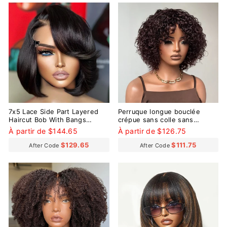
7x5 Lace Side Part Layered
Perruque longue bouclée
Haircut Bob With Bangs
crépue sans colle sans
Glueless Wig 100% Human
dentelle 100 % cheveux
À partir de $144.65
À partir de $126.75
Hair
humains
$129.65
$111.75
After Code
After Code
Réduit