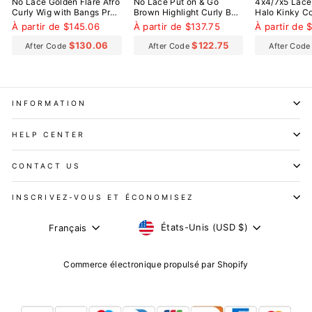
No Lace Golden Flare Afro
No Lace Put on & Go
4x4/7x5 Lace
Curly Wig with Bangs Pre-
Brown Highlight Curly Bob
Halo Kinky Co
Everything Wear Go
Wig With Bangs
Everything W
À partir de $145.06
À partir de $137.75
À partir de 
Glueless Wig
Glueless Wig
$130.06
$122.75
After Code
After Code
After Cod
INFORMATION
HELP CENTER
CONTACT US
INSCRIVEZ-VOUS ET ÉCONOMISEZ
DEVISE
LANGUE
États-Unis (USD $)
Français
Commerce électronique propulsé par Shopify