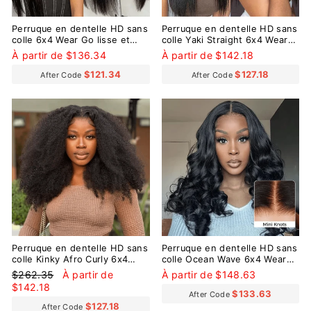
Perruque en dentelle HD sans
Perruque en dentelle HD sans
colle 6x4 Wear Go lisse et
colle Yaki Straight 6x4 Wear
soyeuse avec de petits
Go avec de petits nœuds pré-
À partir de $136.34
À partir de $142.18
nœuds pré-décolorés
décolorés
$121.34
$127.18
After Code
After Code
Réduit
Perruque en dentelle HD sans
Perruque en dentelle HD sans
colle Kinky Afro Curly 6x4
colle Ocean Wave 6x4 Wear
Wear Go Pre-Everything
Go avec de minuscules
Prix
Prix
$262.35
À partir de
À partir de $148.63
nœuds pré-décolorés
régulier
réduit
$142.18
$133.63
After Code
$127.18
After Code