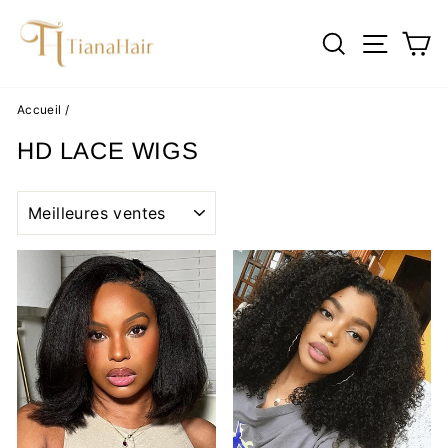
Passer
au
RECHERC
NAVI
P
contenu
Accueil
/
HD LACE WIGS
APPLIQUER
Réduit
Réduit