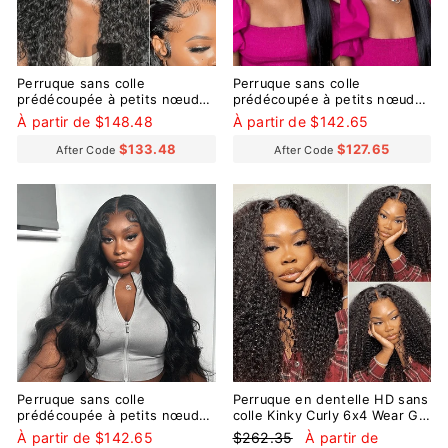
Perruque sans colle
Perruque sans colle
prédécoupée à petits nœuds
prédécoupée à petits nœuds
pré-décolorés Go Deep Wave
pré-décolorés Wear Go Silky
À partir de $148.48
À partir de $142.65
9x6
Straight 9x6
$133.48
$127.65
After Code
After Code
Réduit
Perruque sans colle
Perruque en dentelle HD sans
prédécoupée à petits nœuds
colle Kinky Curly 6x4 Wear Go
pré-décolorés Wear Go Body
avec de petits nœuds pré-
Prix
Prix
À partir de $142.65
$262.35
À partir de
Wave 9x6
décolorés