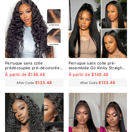
Perruque sans colle
Perruque sans colle pré-
prédécoupée pré-décolorée à
assemblée Go Kinky Straight
petits nœuds de 9 x 6 pouces
9x6
À partir de $148.48
À partir de $148.48
de Wear Go Loose Deep
$133.48
$133.48
After Code
After Code