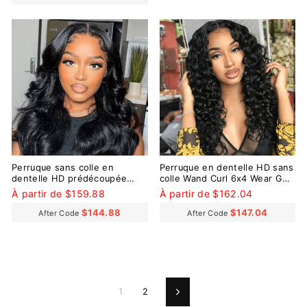
Perruque sans colle en
Perruque en dentelle HD sans
dentelle HD prédécoupée
colle Wand Curl 6x4 Wear Go
pré-décolorée avec petits
avec de minuscules nœuds
À partir de $159.88
À partir de $162.04
nœuds 9x6 de Wear Go
pré-décolorés
Ocean Wave
$144.88
$147.04
After Code
After Code
1
2
Suivant