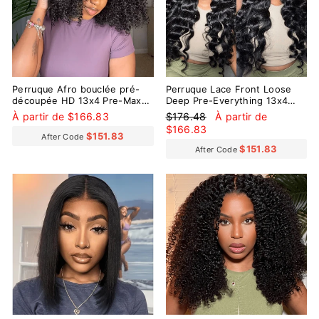
Perruque Afro bouclée pré-
Perruque Lace Front Loose
découpée HD 13x4 Pre-Max
Deep Pre-Everything 13x4
BoB Pre-Everything
Pre-Max pré-coupée HD
Prix
Prix
À partir de $166.83
$176.48
À partir de
régulier
réduit
$166.83
$151.83
After Code
$151.83
After Code
Réduit
Réduit