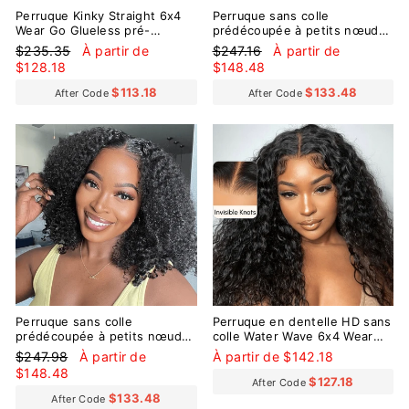
Perruque Kinky Straight 6x4
Perruque sans colle
Wear Go Glueless pré-
prédécoupée à petits nœuds
assemblée
pré-décolorés de Wear Go
Prix
Prix
Prix
Prix
$235.35
À partir de
$247.16
À partir de
Afro Curly 9x6
régulier
réduit
régulier
réduit
$128.18
$148.48
$113.18
$133.48
After Code
After Code
Réduit
Perruque sans colle
Perruque en dentelle HD sans
prédécoupée à petits nœuds
colle Water Wave 6x4 Wear
pré-décolorés Wear Go Kinky
Go avec petits nœuds pré-
Prix
Prix
$247.98
À partir de
À partir de $142.18
Curly 9x6
décolorés
régulier
réduit
$148.48
$127.18
After Code
$133.48
After Code