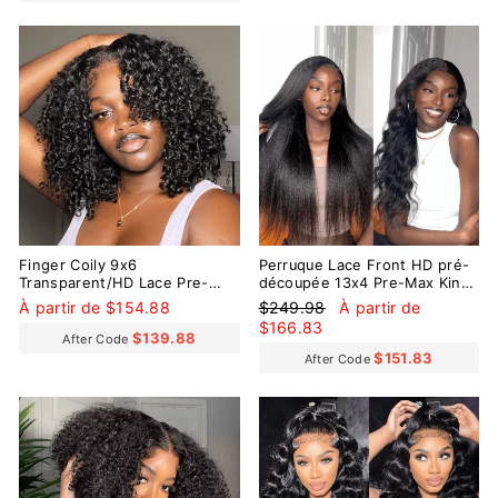
Réduit
Finger Coily 9x6
Perruque Lace Front HD pré-
Transparent/HD Lace Pre-
découpée 13x4 Pre-Max Kinky
everything Wear Go Glueless
Straight Pre-Everything
Prix
Prix
À partir de $154.88
$249.98
À partir de
Wig
régulier
réduit
$166.83
$139.88
After Code
$151.83
After Code
Réduit