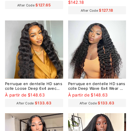
régulier
réduit
$142.18
$127.65
After Code
$127.18
After Code
Perruque en dentelle HD sans
Perruque en dentelle HD sans
colle Loose Deep 6x4 avec
colle Deep Wave 6x4 Wear Go
petits nœuds pré-décolorés
avec de minuscules nœuds
À partir de $148.63
À partir de $148.63
pré-décolorés
$133.63
$133.63
After Code
After Code
Réduit