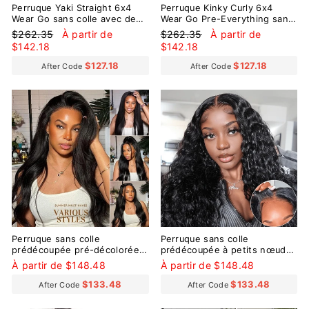
Perruque Yaki Straight 6x4
Perruque Kinky Curly 6x4
Wear Go sans colle avec de
Wear Go Pre-Everything sans
petits nœuds pré-décolorés
colle
Prix
Prix
Prix
Prix
$262.35
À partir de
$262.35
À partir de
régulier
réduit
régulier
réduit
$142.18
$142.18
$127.18
$127.18
After Code
After Code
Perruque sans colle
Perruque sans colle
prédécoupée pré-décolorée à
prédécoupée à petits nœuds
petits nœuds 9x6 de Wear Go
pré-décolorés Wear Go Water
À partir de $148.48
À partir de $148.48
Yaki Straight
Wave 9x6
$133.48
$133.48
After Code
After Code