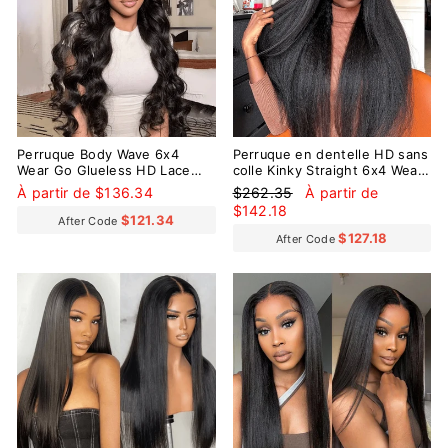
Perruque Body Wave 6x4
Perruque en dentelle HD sans
Wear Go Glueless HD Lace
colle Kinky Straight 6x4 Wear
Wig avec petits nœuds pré-
Go avec de petits nœuds pré-
Prix
Prix
À partir de $136.34
$262.35
À partir de
décolorés
décolorés
régulier
réduit
$142.18
$121.34
After Code
$127.18
After Code