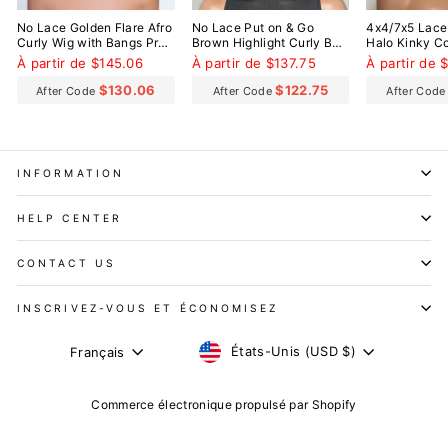
No Lace Golden Flare Afro
No Lace Put on & Go
4x4/7x5 Lace
Curly Wig with Bangs Pre-
Brown Highlight Curly Bob
Halo Kinky Co
Everything Wear Go
Wig With Bangs
Everything W
À partir de $145.06
À partir de $137.75
À partir de 
Glueless Wig
Glueless Wig
$130.06
$122.75
After Code
After Code
After Cod
INFORMATION
HELP CENTER
CONTACT US
INSCRIVEZ-VOUS ET ÉCONOMISEZ
DEVISE
LANGUE
États-Unis (USD $)
Français
Commerce électronique propulsé par Shopify