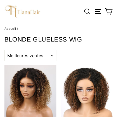
Passer
au
RECHERC
NAVI
P
contenu
Accueil
/
BLONDE GLUELESS WIG
APPLIQUER
Réduit
Réduit