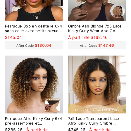
Perruque Bob en dentelle 6x4
Ombre Ash Blonde 7x5 Lace
sans colle avec petits nœuds,
Kinky Curly Wear And Go
coupe en couches blonde
Glueless Wig
$145.04
À partir de $162.46
mélangée brun caramel
$130.04
$147.46
After Code
After Code
Réduit
Réduit
Perruque Afro Kinky Curly 6x4
7x5 Lace Transparent Lace
pré-assemblée et
Afro Kinky Curly Ombre
transparente en dentelle sans
Blonde Pre-Everyhthing Wear
Prix
Prix
Prix
Prix
$285.26
À partir de
$345.26
À partir de