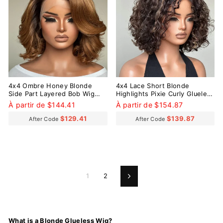
4x4 Ombre Honey Blonde
4x4 Lace Short Blonde
Side Part Layered Bob Wig
Highlights Pixie Curly Glueless
100% Human Hair
Wig
À partir de $144.41
À partir de $154.87
$129.41
$139.87
After Code
After Code
1
2
Suivant
What is a Blonde Glueless Wig?