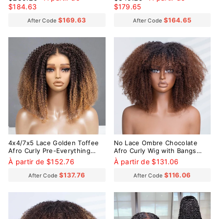
colle
Go Glueless Wig
régulier
réduit
régulier
réduit
$184.63
$179.65
$169.63
$164.65
After Code
After Code
4x4/7x5 Lace Golden Toffee
No Lace Ombre Chocolate
Afro Curly Pre-Everything
Afro Curly Wig with Bangs
Glueless Wig
Pre-Everything Wear Go
À partir de $152.76
À partir de $131.06
Glueless Wig
$137.76
$116.06
After Code
After Code