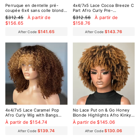
Perruque en dentelle pré-
4x4/7x5 Lace Cocoa Breeze C
coupée 6x4 sans colle blonde
Part Afro Curly Pre-
ombrée et bouclée crépue
Everything Glueless Wig
Prix
Prix
Prix
Prix
$312.45
À partir de
$312.56
À partir de
régulier
réduit
régulier
réduit
$156.65
$158.76
$141.65
$143.76
After Code
After Code
4x4/7x5 Lace Caramel Pop
No Lace Put on & Go Honey
Afro Curly Wig with Bangs
Blonde Highlights Afro Kinky
Pre-Everything Wear Go
Coily Glueless Bob Wig With
À partir de $154.74
À partir de $145.06
Glueless Wig
Bangs
$139.74
$130.06
After Code
After Code