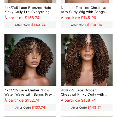
4x4/7x5 Lace Bronzed Halo
No Lace Toasted Chestnut
Kinky Coily Pre-Everything
Afro Curly Wig with Bangs
Wear Go Glueless Wig
Pre-Everything Wear Go
À partir de $158.74
À partir de $145.06
Glueless Wig
$143.74
$130.06
After Code
After Code
4x4/7x5 Lace Umber Glow
4x4/7x5 Lace Golden
Water Wave with Bangs Pre-
Chestnut Kinky Curly with
Everything Wear Go Glueless
Bangs Pre-Everything Wear
À partir de $152.74
À partir de $158.74
Wig
Go Glueless Wig
$137.74
$143.74
After Code
After Code