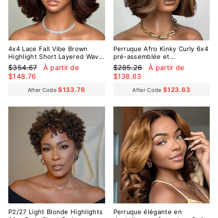
4x4 Lace Fall Vibe Brown
Perruque Afro Kinky Curly 6x4
Highlight Short Layered Wavy
pré-assemblée et
Glueless Wig
transparente en dentelle sans
Prix
Prix
Prix
Prix
$354.67
À partir de
$285.26
À partir de
colle
régulier
réduit
régulier
réduit
$148.76
$138.63
$133.76
$123.63
After Code
After Code
P2/27 Light Blonde Highlights
Perruque élégante en