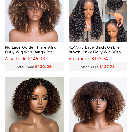
No Lace Golden Flare Afro
4x4/7x5 Lace Black/Ombre
Curly Wig with Bangs Pre-
Brown KInky Coily Wig With
Everything Wear Go Glueless
3C Hybrid Hairline Pre-
À partir de $145.06
À partir de $152.74
Wig
Everything Wear Go Glueless
Wig
$130.06
$137.74
After Code
After Code