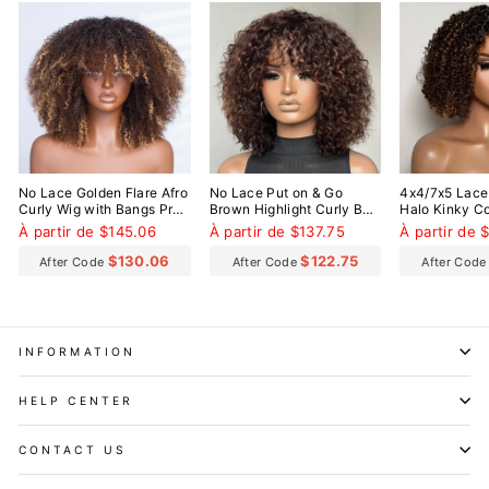
No Lace Golden Flare Afro
No Lace Put on & Go
4x4/7x5 Lace
Curly Wig with Bangs Pre-
Brown Highlight Curly Bob
Halo Kinky Co
Everything Wear Go
Wig With Bangs
Everything W
À partir de $145.06
À partir de $137.75
À partir de 
Glueless Wig
Glueless Wig
$130.06
$122.75
After Code
After Code
After Cod
INFORMATION
HELP CENTER
CONTACT US