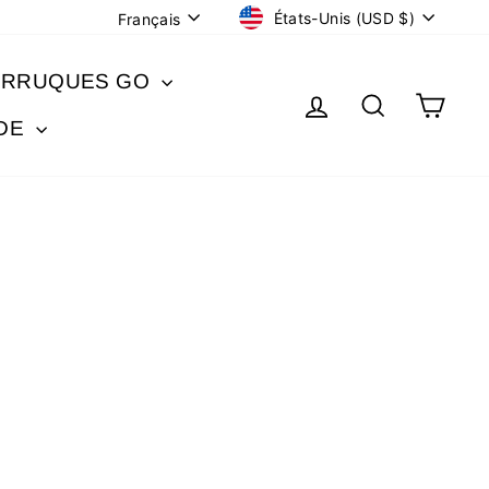
DEVISE
LANGUE
États-Unis (USD $)
Français
ERRUQUES GO
SE CONNECT
RECHER
PAN
IDE