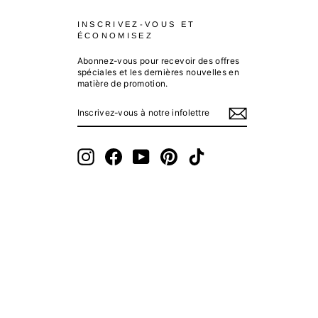
INSCRIVEZ-VOUS ET
ÉCONOMISEZ
Abonnez-vous pour recevoir des offres
spéciales et les dernières nouvelles en
matière de promotion.
INSCRIVEZ-
S'INSCRIRE
VOUS
À
NOTRE
INFOLETTRE
Instagram
Facebook
YouTube
Pinterest
TikTok