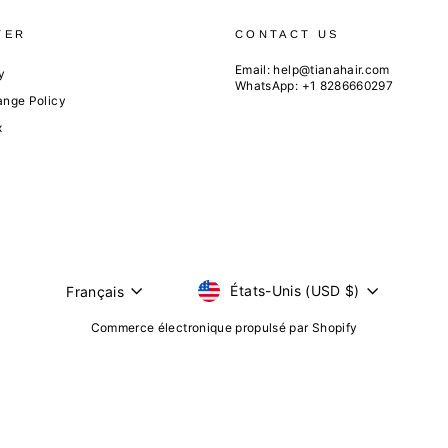
TER
CONTACT US
Email:
help@tianahair.com
y
WhatsApp: +1 8286660297
ange Policy
x
DEVISE
États-Unis (USD $)
LANGUE
Français
Commerce électronique propulsé par Shopify