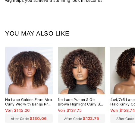
wig helps you achieve a stunning look in seconds.
YOU MAY ALSO LIKE
No Lace Golden Flare Afro
No Lace Put on & Go
4x4/7x5 Lace
Curly Wig with Bangs Pre-
Brown Highlight Curly Bob
Halo Kinky Co
Everything Wear Go
Wig With Bangs
Everything W
Von $145.06
Von $137.75
Von $158.74
Glueless Wig
Glueless Wig
$130.06
$122.75
After Code
After Code
After Cod