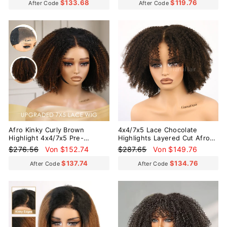
$133.68
$119.76
After Code
After Code
Reduziert
Reduziert
Afro Kinky Curly Brown
4x4/7x5 Lace Chocolate
Highlight 4x4/7x5 Pre-
Highlights Layered Cut Afro
Everyhthing & Transparent
Kinky Curly Pre-Everyhthing
Normaler
Sonderpreis
Normaler
Sonderpreis
$276.56
Von $152.74
$287.65
Von $149.76
Lace Wear Go Glueless Wig
Wear Go Glueless Wig
Preis
Preis
$137.74
$134.76
After Code
After Code
Reduziert
Reduziert