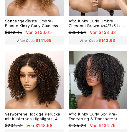
Sonnengeküsste Ombre-
Afro Kinky Curly Ombre
Blonde Kinky Curly Glueless
Chestnut Brown 4x4/7x5 Lace
6x4 Vorgeschnittene
Pre-Everyhthing &
Normaler
Sonderpreis
Normaler
Sonderpreis
$312.45
Von $156.65
$324.54
Von $158.63
Spitzenperücke
Transparent Lace Wear Go
Preis
Preis
Glueless Wig
$141.65
$143.63
After Code
After Code
Reduziert
Reduziert
Verworrene, lockige Perücke
Afro Kinky Curly 6x4 Pre-
mit kupfernen Highlights, 4 x
Everything & Transparent
4 Lace Wear And Go, ohne
Lace Wear Go Glueless
Normaler
Sonderpreis
Normaler
Sonderpreis
$204.52
Von $148.68
$285.26
Von $134.76
Kleber
Perücke
Preis
Preis