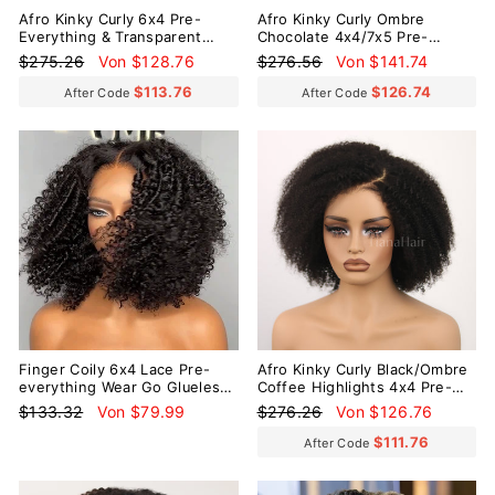
Afro Kinky Curly 6x4 Pre-
Afro Kinky Curly Ombre
Everything & Transparent
Chocolate 4x4/7x5 Pre-
Lace Wear Go Glueless
Everyhthing & Transparent
Normaler
Sonderpreis
Normaler
Sonderpreis
$275.26
Von $128.76
$276.56
Von $141.74
Perücke
Lace Wear Go Glueless Wig
Preis
Preis
$113.76
$126.74
After Code
After Code
Reduziert
Reduziert
Finger Coily 6x4 Lace Pre-
Afro Kinky Curly Black/Ombre
everything Wear Go Glueless
Coffee Highlights 4x4 Pre-
Perücke
Everyhthing & Transparent
Normaler
Sonderpreis
Normaler
Sonderpreis
$133.32
Von $79.99
$276.26
Von $126.76
Lace Wear Go Glueless Wig
Preis
Preis
$111.76
After Code
Reduziert
Reduziert