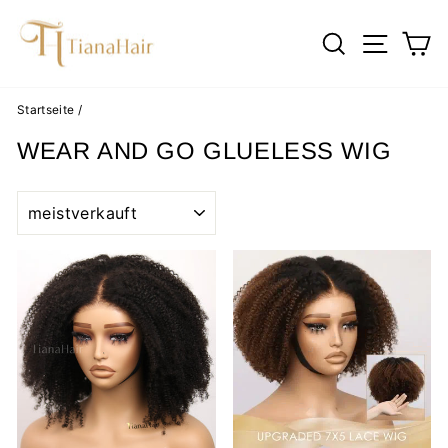
Direkt
zum
SUCHE
SEIT
E
Inhalt
Startseite
/
WEAR AND GO GLUELESS WIG
SORTIEREN
Reduziert
Reduziert