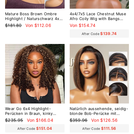
Mature Boss Brown Ombre
4x4/7x5 Lace Chestnut Muse
Highlight / Naturschwarz 4x4
Afro Coily Wig with Bangs
Spitze Loose Wave Glueless
Pre-Everything Wear Go
Normaler
Sonderpreis
$181.80
Von $112.06
Von $154.74
Lace Perücke Wear Go
Glueless Wig
Preis
$139.74
After Code
Reduziert
Reduziert
Wear Go 6x4 Highlight-
Natürlich aussehende, seidig-
Perücken in Braun, kinky
blonde Bob-Perücke mit
lockig, vorgezupft, klebefrei,
braunen Highlights und
Normaler
Sonderpreis
Normaler
Sonderpreis
$235.95
Von $166.04
$359.96
Von $126.56
Spitzenperücken
stumpfem Schnitt, ohne
Preis
Preis
Kleber, 6 x 4 Spitzenperücke
$151.04
$111.56
After Code
After Code