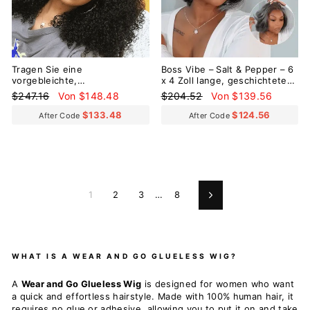
Tragen Sie eine
Boss Vibe – Salt & Pepper – 6
vorgebleichte,
x 4 Zoll lange, geschichtete
vorgeschnittene und
Bob-Perücke mit Spitze, ohne
Normaler
Sonderpreis
Normaler
Sonderpreis
$247.16
Von $148.48
$204.52
Von $139.56
klebefreie Perücke mit
Kleber
Preis
Preis
winzigen Knoten von Go Afro
$133.48
$124.56
After Code
After Code
Curly 9 x 6
1
2
3
…
8
Vorwärts
WHAT IS A WEAR AND GO GLUELESS WIG?
A
Wear and Go Glueless Wig
is designed for women who want
a quick and effortless hairstyle. Made with 100% human hair, it
requires no glue or adhesive, allowing you to put it on and take