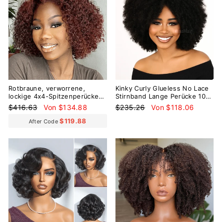
Rotbraune, verworrene,
Kinky Curly Glueless No Lace
lockige 4x4-Spitzenperücke
Stirnband Lange Perücke 100
zum Tragen und Gehen, ohne
% Echthaar
Normaler
Sonderpreis
Normaler
Sonderpreis
$416.63
Von $134.88
$235.26
Von $118.06
Kleber, kurze, lockige Perücke
Preis
Preis
$119.88
After Code
Reduziert