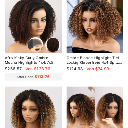
Afro Kinky Curly Ombre
Ombre Blonde Highlight Tief
Mocha Highlights 4x4/7x5
Lockig Kleberfreie 4x4 Spitze
Lace Pre-Everyhthing &
Perücke Bereit Zu Gehen
Normaler
Sonderpreis
Normaler
Sonderpreis
$256.57
Von $128.76
$124.98
Von $74.99
Transparent Lace Wear Go
Preis
Preis
Glueless Wig
$113.76
After Code
Reduziert
Reduziert