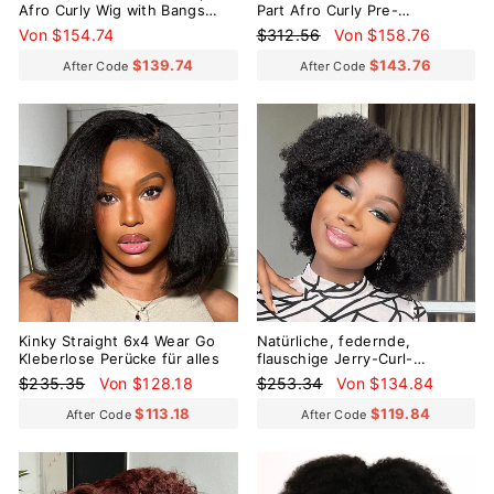
Afro Curly Wig with Bangs
Part Afro Curly Pre-
Pre-Everything Wear Go
Everything Glueless Wig
Normaler
Sonderpreis
Von $154.74
$312.56
Von $158.76
Glueless Wig
Preis
$139.74
$143.76
After Code
After Code
Reduziert
Reduziert
Kinky Straight 6x4 Wear Go
Natürliche, federnde,
Kleberlose Perücke für alles
flauschige Jerry-Curl-
Spitzenperücke ohne Kleber,
Normaler
Sonderpreis
Normaler
Sonderpreis
$235.35
Von $128.18
$253.34
Von $134.84
6 x 4, sofort einsatzbereit
Preis
Preis
$113.18
$119.84
After Code
After Code
Reduziert
Reduziert