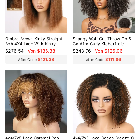
Ombre Brown Kinky Straight
Shaggy Wolf Cut Throw On &
Bob 4X4 Lace With Kinky
Go Afro Curly Kleberfreie
Edges Glueless Wig
kurze lockige Perücke mit
Normaler
Sonderpreis
Normaler
Sonderpreis
$276.54
Von $136.38
$243.76
Von $126.06
Pony
Preis
Preis
$121.38
$111.06
After Code
After Code
Reduziert
4x4/7x5 Lace Caramel Pop
4x4/7x5 Lace Cocoa Breeze C