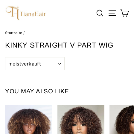
Direkt
zum
SUCHE
SEIT
E
Inhalt
Startseite
/
KINKY STRAIGHT V PART WIG
SORTIEREN
YOU MAY ALSO LIKE