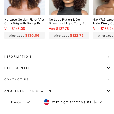
No Lace Golden Flare Afro
No Lace Put on & Go
4x4/7x5 Lace
Curly Wig with Bangs Pre-
Brown Highlight Curly Bob
Halo Kinky Co
Everything Wear Go
Wig With Bangs
Everything W
Von $145.06
Von $137.75
Von $158.74
Glueless Wig
Glueless Wig
$130.06
$122.75
After Code
After Code
After Cod
INFORMATION
HELP CENTER
CONTACT US
ANMELDEN UND SPAREN
WÄHRUNG
SPRACHE
Vereinigte Staaten (USD $)
Deutsch