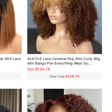
ob 4X4 Lace
4x4/7x5 Lace Caramel Pop Afro Curly Wig
with Bangs Pre-Everything Wear Go
Glueless Wig
Von $154.74
$139.74
After Code
Reduziert
Reduziert