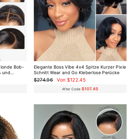
blonde Bob-
Elegante Boss Vibe 4x4 Spitze Kurzer Pixie
s und
Schnitt Wear and Go Kleberlose Perücke
 6 x 4
Normaler
Sonderpreis
$274.96
Von $122.45
Preis
$107.45
After Code
Reduziert