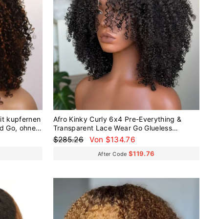
it kupfernen
Afro Kinky Curly 6x4 Pre-Everything &
nd Go, ohne
Transparent Lace Wear Go Glueless
Perücke
Normaler
Sonderpreis
$285.26
Von $134.76
Preis
$119.76
After Code
Reduziert