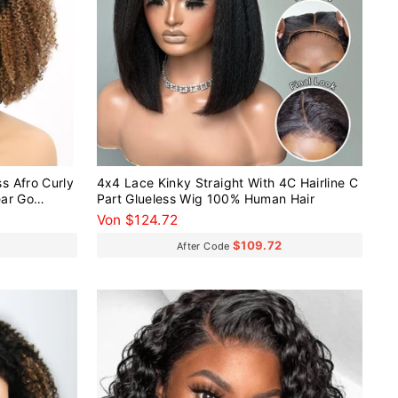
s Afro Curly
4x4 Lace Kinky Straight With 4C Hairline C
ear Go
Part Glueless Wig 100% Human Hair
Von $124.72
$109.72
After Code
Reduziert