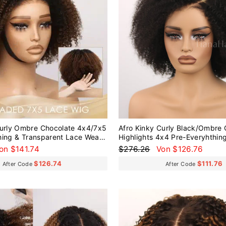
Curly Ombre Chocolate 4x4/7x5
Afro Kinky Curly Black/Ombre 
hing & Transparent Lace Wear
Highlights 4x4 Pre-Everyhthin
 Wig
Transparent Lace Wear Go Glu
onderpreis
Normaler
Sonderpreis
on $141.74
$276.26
Von $126.76
Preis
$126.74
$111.76
After Code
After Code
Reduziert