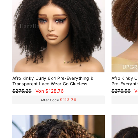
Afro Kinky Curly 6x4 Pre-Everything &
Afro Kinky 
Transparent Lace Wear Go Glueless
Pre-Everyht
Perücke
Go Glueless
Normaler
Sonderpreis
Normaler
S
$275.26
Von $128.76
$276.56
V
Preis
Preis
$113.76
After Code
Reduziert