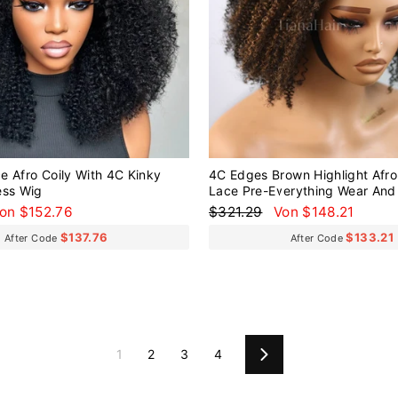
e Afro Coily With 4C Kinky
4C Edges Brown Highlight Afro
ess Wig
Lace Pre-Everything Wear And
Wig
onderpreis
Normaler
Sonderpreis
on $152.76
$321.29
Von $148.21
Preis
$137.76
$133.21
After Code
After Code
1
2
3
4
Vorwärts