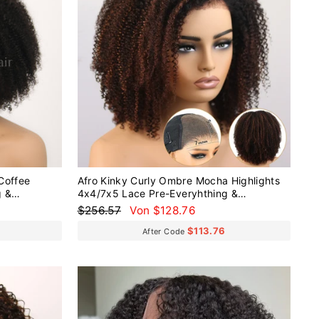
Coffee
Afro Kinky Curly Ombre Mocha Highlights
g &
4x4/7x5 Lace Pre-Everyhthing &
eless Wig
Transparent Lace Wear Go Glueless Wig
Normaler
Sonderpreis
$256.57
Von $128.76
Preis
$113.76
After Code
Reduziert
Reduziert