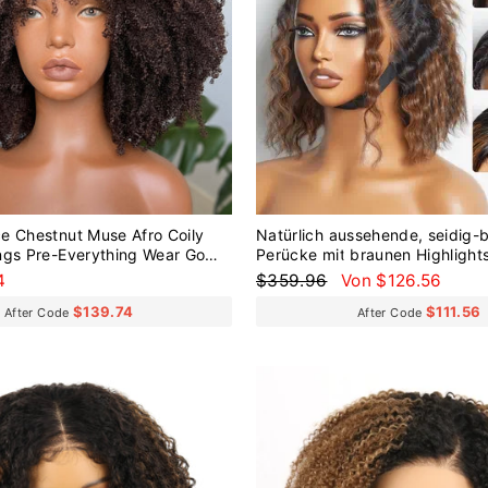
e Chestnut Muse Afro Coily
Natürlich aussehende, seidig-
ngs Pre-Everything Wear Go
Perücke mit braunen Highlight
g
stumpfem Schnitt, ohne Kleber,
Normaler
Sonderpreis
4
$359.96
Von $126.56
Spitzenperücke
Preis
$139.74
$111.56
After Code
After Code
Reduziert