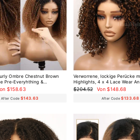
Curly Ombre Chestnut Brown
Verworrene, lockige Perücke m
e Pre-Everyhthing &
Highlights, 4 x 4 Lace Wear A
 Lace Wear Go Glueless Wig
Kleber
onderpreis
Normaler
Sonderpreis
on $158.63
$204.52
Von $148.68
Preis
$143.63
$133.68
After Code
After Code
Reduziert