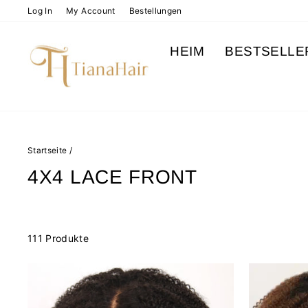
Direkt
Log In
My Account
Bestellungen
zum
Inhalt
HEIM
BESTSELLE
Startseite
/
4X4 LACE FRONT
111 Produkte
Reduziert