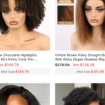
e Chocolate Highlights
Ombre Brown Kinky Straight B
Afro Kinky Curly Pre-
With Kinky Edges Glueless Wig
 Wear Go Glueless Wig
onderpreis
Normaler
Sonderpreis
on $149.76
$276.54
Von $136.38
Preis
$134.76
$121.38
After Code
After Code
Reduziert