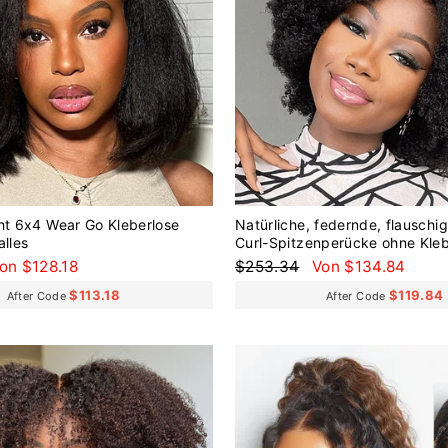
ht 6x4 Wear Go Kleberlose
Natürliche, federnde, flauschig
alles
Curl-Spitzenperücke ohne Klebe
sofort einsatzbereit
onderpreis
Normaler
Sonderpreis
on $128.18
$253.34
Von $134.84
Preis
$113.18
$119.84
After Code
After Code