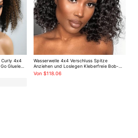
 Curly 4x4
Wasserwelle 4x4 Verschluss Spitze
 Go Glueless
Anziehen und Loslegen Kleberfreie Bob-
Perücken 100 % Echthaar
Von $118.06