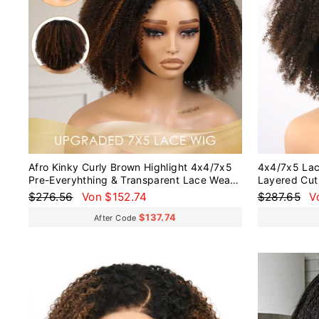
Afro Kinky Curly Brown Highlight 4x4/7x5
4x4/7x5 Lac
Pre-Everyhthing & Transparent Lace Wear
Layered Cut 
Go Glueless Wig
Everyhthing
Normaler
Sonderpreis
Normaler
S
$276.56
Von $152.74
$287.65
V
Preis
Preis
$137.74
After Code
Reduziert