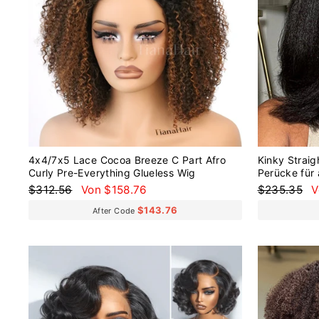
4x4/7x5 Lace Cocoa Breeze C Part Afro
Kinky Straig
Curly Pre-Everything Glueless Wig
Perücke für 
Normaler
Sonderpreis
Normaler
S
$312.56
Von $158.76
$235.35
V
Preis
Preis
$143.76
After Code
Reduziert