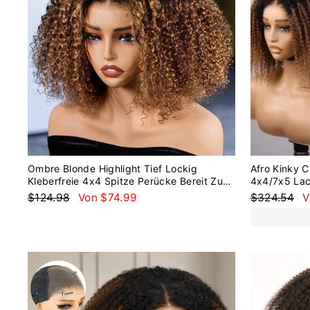
Ombre Blonde Highlight Tief Lockig
Afro Kinky 
Kleberfreie 4x4 Spitze Perücke Bereit Zu
4x4/7x5 Lac
Gehen
Transparent
Normaler
Sonderpreis
Normaler
S
$124.98
Von $74.99
$324.54
V
Preis
Preis
Reduziert