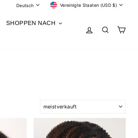
WÄHRUNG
SPRACHE
Vereinigte Staaten (USD $)
Deutsch
SHOPPEN NACH
EINLOGGEN
SUCHE
EIN
SORTIEREN
Reduziert
Reduziert