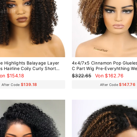
e Highlights Balayage Layer
4x4/7x5 Cinnamon Pop Glueles
 Hairline Coily Curly Short
C Part Wig Pre-Everyhthing W
s Wig Human Hair
Glueless Wig
onderpreis
Normaler
Sonderpreis
on $154.18
$322.65
Von $162.76
Preis
$139.18
$147.76
After Code
After Code
Reduziert