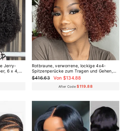
e Jerry-
Rotbraune, verworrene, lockige 4x4-
r, 6 x 4,
Spitzenperücke zum Tragen und Gehen,
ohne Kleber, kurze, lockige Perücke
Normaler
Sonderpreis
$416.63
Von $134.88
Preis
$119.88
After Code
Reduziert
Reduziert