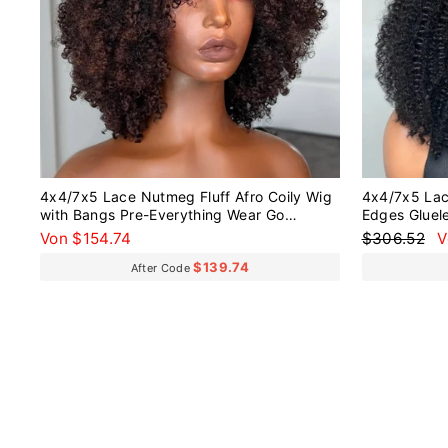
4x4/7x5 Lace Nutmeg Fluff Afro Coily Wig
4x4/7x5 Lac
with Bangs Pre-Everything Wear Go
Edges Gluel
Glueless Wig
Normaler
S
Von $154.74
$306.52
V
Preis
$139.74
After Code