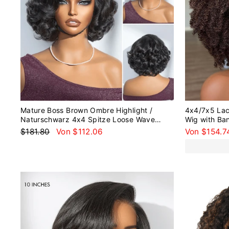
Mature Boss Brown Ombre Highlight /
4x4/7x5 Lac
Naturschwarz 4x4 Spitze Loose Wave
Wig with Ba
Glueless Lace Perücke Wear Go
Glueless Wi
Normaler
Sonderpreis
$181.80
Von $112.06
Von $154.7
Preis
Reduziert