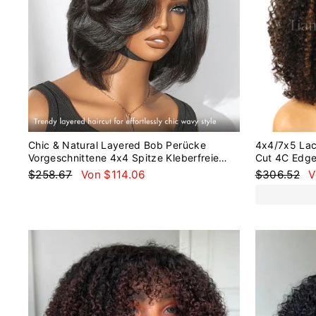
Chic & Natural Layered Bob Perücke
4x4/7x5 Lac
Vorgeschnittene 4x4 Spitze Kleberfreie
Cut 4C Edges
Perücke Echthaar
Bob Glueles
Normaler
Sonderpreis
Normaler
S
$258.67
Von $114.06
$306.52
V
Preis
Preis